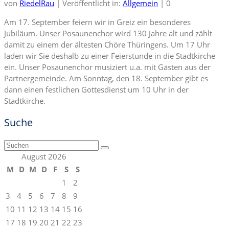
von
RiedelRau
|
Veröffentlicht in:
Allgemein
|
0
Am 17. September feiern wir in Greiz ein besonderes
Jubiläum. Unser Posaunenchor wird 130 Jahre alt und zählt
damit zu einem der ältesten Chöre Thüringens. Um 17 Uhr
laden wir Sie deshalb zu einer Feierstunde in die Stadtkirche
ein. Unser Posaunenchor musiziert u.a. mit Gästen aus der
Partnergemeinde. Am Sonntag, den 18. September gibt es
dann einen festlichen Gottesdienst um 10 Uhr in der
Stadtkirche.
Suche
Suchen
nach:
August 2026
M
D
M
D
F
S
S
1
2
3
4
5
6
7
8
9
10
11
12
13
14
15
16
17
18
19
20
21
22
23