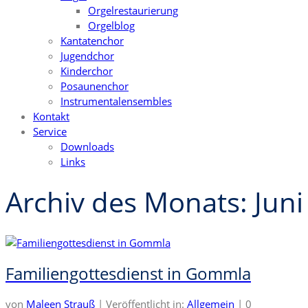
Orgelrestaurierung
Orgelblog
Kantatenchor
Jugendchor
Kinderchor
Posaunenchor
Instrumentalensembles
Kontakt
Service
Downloads
Links
Archiv des Monats: Juni
Familiengottesdienst in Gommla
von
Maleen Strauß
|
Veröffentlicht in:
Allgemein
|
0