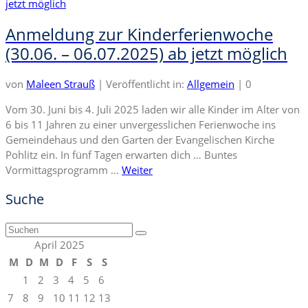
Anmeldung zur Kinderferienwoche
(30.06. – 06.07.2025) ab jetzt möglich
von
Maleen Strauß
|
Veröffentlicht in:
Allgemein
|
0
Vom 30. Juni bis 4. Juli 2025 laden wir alle Kinder im Alter von
6 bis 11 Jahren zu einer unvergesslichen Ferienwoche ins
Gemeindehaus und den Garten der Evangelischen Kirche
Pohlitz ein. In fünf Tagen erwarten dich … Buntes
Vormittagsprogramm …
Weiter
Suche
Suchen
nach:
April 2025
M
D
M
D
F
S
S
1
2
3
4
5
6
7
8
9
10
11
12
13