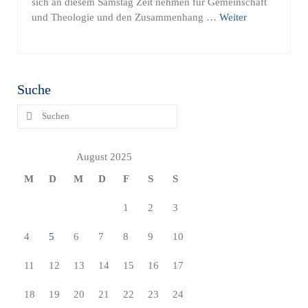
sich an diesem Samstag Zeit nehmen für Gemeinschaft
und Theologie und den Zusammenhang …
Weiter
Suche
Suchen
nach:
August 2025
M
D
M
D
F
S
S
1
2
3
4
5
6
7
8
9
10
11
12
13
14
15
16
17
18
19
20
21
22
23
24