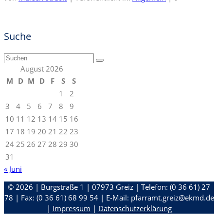
Suche
Suchen
nach:
August 2026
M
D
M
D
F
S
S
1
2
3
4
5
6
7
8
9
10
11
12
13
14
15
16
17
18
19
20
21
22
23
24
25
26
27
28
29
30
31
« Juni
© 2026 | Burgstraße 1 | 07973 Greiz | Telefon: (0 36 61) 27
78 | Fax: (0 36 61) 68 99 54 | E-Mail: pfarramt.greiz@ekmd.de
|
Impressum
|
Datenschutzerklärung