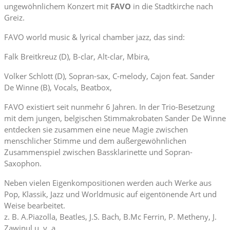
ungewöhnlichem Konzert mit
FAVO
in die Stadtkirche nach
Greiz.
FAVO world music & lyrical chamber jazz, das sind:
Falk Breitkreuz (D), B-clar, Alt-clar, Mbira,
Volker Schlott (D), Sopran-sax, C-melody, Cajon feat. Sander
De Winne (B), Vocals, Beatbox,
FAVO existiert seit nunmehr 6 Jahren. In der Trio-Besetzung
mit dem jungen, belgischen Stimmakrobaten Sander De Winne
entdecken sie zusammen eine neue Magie zwischen
menschlicher Stimme und dem außergewöhnlichen
Zusammenspiel zwischen Bassklarinette und Sopran-
Saxophon.
Neben vielen Eigenkompositionen werden auch Werke aus
Pop, Klassik, Jazz und Worldmusic auf eigentönende Art und
Weise bearbeitet.
z. B. A.Piazolla, Beatles, J.S. Bach, B.Mc Ferrin, P. Metheny, J.
Zawinul u. v. a.