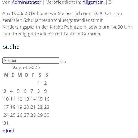
von
Administrator
|
Veröffentlicht in:
Allgemein
|
0
Am 19.06.2016 laden wir Sie herzlich um 10.00 Uhr zum
zentralen Schuljahresabschlussgottesdienst mit
Kindersingspiel in der Kirche Pohlitz ein, sowie um 14.00 Uhr
zum Predigtgottesdienst mit Taufe in Gommla.
Suche
Suchen
nach:
August 2026
M
D
M
D
F
S
S
1
2
3
4
5
6
7
8
9
10
11
12
13
14
15
16
17
18
19
20
21
22
23
24
25
26
27
28
29
30
31
« Juni