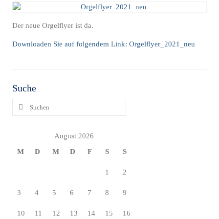
Der neue Orgelflyer ist da.
Downloaden Sie auf folgendem Link: Orgelflyer_2021_neu
Suche
Suchen
nach:
August 2026
M
D
M
D
F
S
S
1
2
3
4
5
6
7
8
9
10
11
12
13
14
15
16