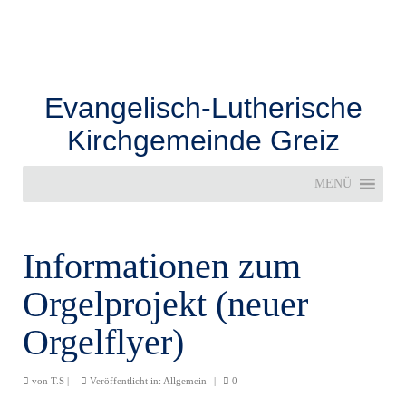
Evangelisch-Lutherische
Kirchgemeinde Greiz
MENÜ
Informationen zum
Orgelprojekt (neuer
Orgelflyer)
von
T.S
|
Veröffentlicht in:
Allgemein
|
0