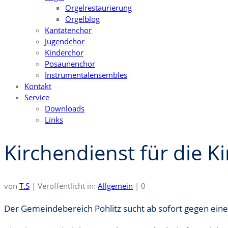
Orgelrestaurierung
Orgelblog
Kantatenchor
Jugendchor
Kinderchor
Posaunenchor
Instrumentalensembles
Kontakt
Service
Downloads
Links
Kirchendienst für die K
von
T.S
|
Veröffentlicht in:
Allgemein
|
0
Der Gemeindebereich Pohlitz sucht ab sofort gegen ein