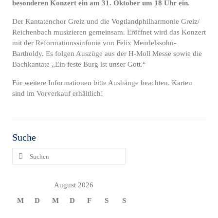
besonderen Konzert ein am 31. Oktober um 18 Uhr ein.
Der Kantatenchor Greiz und die Vogtlandphilharmonie Greiz/
Reichenbach musizieren gemeinsam. Eröffnet wird das Konzert
mit der Reformationssinfonie von Felix Mendelssohn-
Bartholdy. Es folgen Auszüge aus der H-Moll Messe sowie die
Bachkantate „Ein feste Burg ist unser Gott.“
Für weitere Informationen bitte Aushänge beachten. Karten
sind im Vorverkauf erhältlich!
Suche
Suchen
nach:
August 2026
M
D
M
D
F
S
S