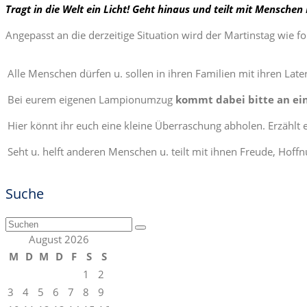
Tragt in die Welt ein Licht! Geht hinaus und teilt mit Mensch
Angepasst an die derzeitige Situation wird der Martinstag wie f
Alle Menschen dürfen u. sollen in ihren Familien mit ihren Late
Bei eurem eigenen Lampionumzug
kommt dabei bitte an ein
Hier könnt ihr euch eine kleine Überraschung abholen. Erzählt 
Seht u. helft anderen Menschen u. teilt mit ihnen Freude, Hoff
Suche
Suchen
nach:
August 2026
M
D
M
D
F
S
S
1
2
3
4
5
6
7
8
9