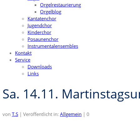
Orgelrestaurierung
Orgelblog
Kantatenchor
Jugendchor
Kinderchor
Posaunenchor
Instrumentalensembles
Kontakt
Service
Downloads
Links
Sa. 14.11. Martinstagsu
von
T.S
|
Veröffentlicht in:
Allgemein
|
0