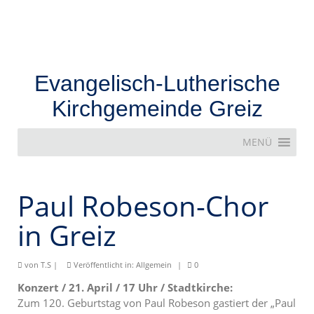
Evangelisch-Lutherische
Kirchgemeinde Greiz
MENÜ
Paul Robeson-Chor
in Greiz
von
T.S
|
Veröffentlicht in:
Allgemein
|
0
Konzert / 21. April / 17 Uhr / Stadtkirche:
Zum 120. Geburtstag von Paul Robeson gastiert der „Paul