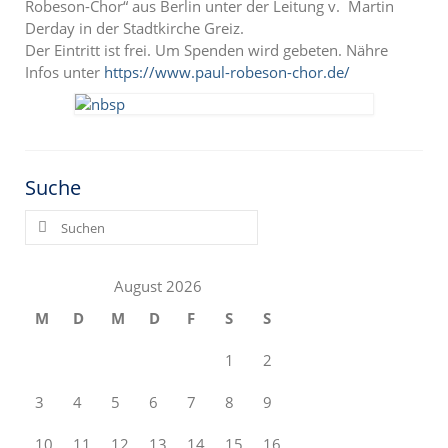
Robeson-Chor“ aus Berlin unter der Leitung v. Martin
Derday in der Stadtkirche Greiz.
Der Eintritt ist frei. Um Spenden wird gebeten. Nähre
Infos unter
https://www.paul-robeson-chor.de/
Suche
Suchen
nach:
August 2026
M
D
M
D
F
S
S
1
2
3
4
5
6
7
8
9
10
11
12
13
14
15
16