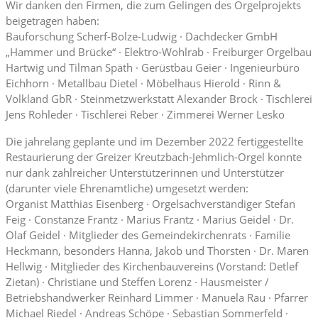
Wir danken den Firmen, die zum Gelingen des Orgelprojekts
beigetragen haben:
Bauforschung Scherf-Bolze-Ludwig · Dachdecker GmbH
„Hammer und Brücke“ · Elektro-Wohlrab · Freiburger Orgelbau
Hartwig und Tilman Späth · Gerüstbau Geier · Ingenieurbüro
Eichhorn · Metallbau Dietel · Möbelhaus Hierold · Rinn &
Volkland GbR · Steinmetzwerkstatt Alexander Brock · Tischlerei
Jens Rohleder · Tischlerei Reber · Zimmerei Werner Lesko
Die jahrelang geplante und im Dezember 2022 fertiggestellte
Restaurierung der Greizer Kreutzbach-Jehmlich-Orgel konnte
nur dank zahlreicher Unterstützerinnen und Unterstützer
(darunter viele Ehrenamtliche) umgesetzt werden:
Organist Matthias Eisenberg · Orgelsachverständiger Stefan
Feig · Constanze Frantz · Marius Frantz · Marius Geidel · Dr.
Olaf Geidel · Mitglieder des Gemeindekirchenrats · Familie
Heckmann, besonders Hanna, Jakob und Thorsten · Dr. Maren
Hellwig · Mitglieder des Kirchenbauvereins (Vorstand: Detlef
Zietan) · Christiane und Steffen Lorenz · Hausmeister /
Betriebshandwerker Reinhard Limmer · Manuela Rau · Pfarrer
Michael Riedel · Andreas Schöpe · Sebastian Sommerfeld ·