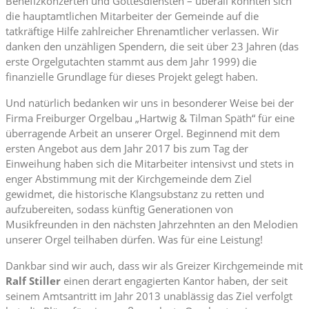
Benefizkonzerten und Gottesdiensten – überall konnten sich
die hauptamtlichen Mitarbeiter der Gemeinde auf die
tatkräftige Hilfe zahlreicher Ehrenamtlicher verlassen. Wir
danken den unzähligen Spendern, die seit über 23 Jahren (das
erste Orgelgutachten stammt aus dem Jahr 1999) die
finanzielle Grundlage für dieses Projekt gelegt haben.
Und natürlich bedanken wir uns in besonderer Weise bei der
Firma Freiburger Orgelbau „Hartwig & Tilman Späth“ für eine
überragende Arbeit an unserer Orgel. Beginnend mit dem
ersten Angebot aus dem Jahr 2017 bis zum Tag der
Einweihung haben sich die Mitarbeiter intensivst und stets in
enger Abstimmung mit der Kirchgemeinde dem Ziel
gewidmet, die historische Klangsubstanz zu retten und
aufzubereiten, sodass künftig Generationen von
Musikfreunden in den nächsten Jahrzehnten an den Melodien
unserer Orgel teilhaben dürfen. Was für eine Leistung!
Dankbar sind wir auch, dass wir als Greizer Kirchgemeinde mit
Ralf Stiller
einen derart engagierten Kantor haben, der seit
seinem Amtsantritt im Jahr 2013 unablässig das Ziel verfolgt