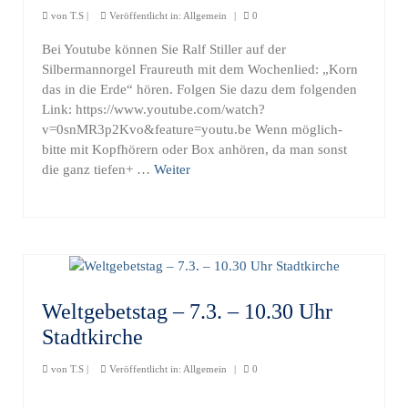
von
T.S
|
Veröffentlicht in:
Allgemein
|
0
Bei Youtube können Sie Ralf Stiller auf der
Silbermannorgel Fraureuth mit dem Wochenlied: „Korn
das in die Erde“ hören. Folgen Sie dazu dem folgenden
Link: https://www.youtube.com/watch?
v=0snMR3p2Kvo&feature=youtu.be Wenn möglich-
bitte mit Kopfhörern oder Box anhören, da man sonst
die ganz tiefen+ …
Weiter
Weltgebetstag – 7.3. – 10.30 Uhr
Stadtkirche
von
T.S
|
Veröffentlicht in:
Allgemein
|
0