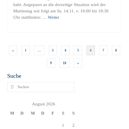
habt. Angepasst an die derzeitige Situation wird der
Martinstag wie folgt am Sa. 14.11. v. 16:00 bis 18:30
Uhr stattfinden: …
Weiter
Seitennummerierung
«
1
…
3
4
5
6
7
8
der
Beiträge
9
10
»
Suche
Suchen
nach:
August 2026
M
D
M
D
F
S
S
1
2