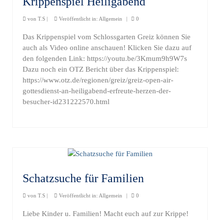
Krippenspiel Heiligabend
von
T.S
|
Veröffentlicht in:
Allgemein
|
0
Das Krippenspiel vom Schlossgarten Greiz können Sie
auch als Video online anschauen! Klicken Sie dazu auf
den folgenden Link: https://youtu.be/3Kmum9h9W7s
Dazu noch ein OTZ Bericht über das Krippenspiel:
https://www.otz.de/regionen/greiz/greiz-open-air-
gottesdienst-an-heiligabend-erfreute-herzen-der-
besucher-id231222570.html
Schatzsuche für Familien
von
T.S
|
Veröffentlicht in:
Allgemein
|
0
Liebe Kinder u. Familien! Macht euch auf zur Krippe!