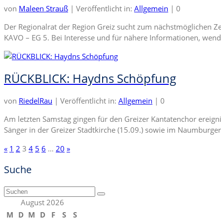
von
Maleen Strauß
|
Veröffentlicht in:
Allgemein
|
0
Der Regionalrat der Region Greiz sucht zum nächstmöglichen Z
KAVO – EG 5. Bei Interesse und für nähere Informationen, wend
RÜCKBLICK: Haydns Schöpfung
von
RiedelRau
|
Veröffentlicht in:
Allgemein
|
0
Am letzten Samstag gingen für den Greizer Kantatenchor ere
Sänger in der Greizer Stadtkirche (15.09.) sowie im Naumburge
Seitennummerierung
«
1
2
3
4
5
6
…
20
»
der
Suche
Beiträge
Suchen
nach:
August 2026
M
D
M
D
F
S
S