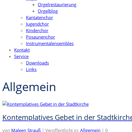
Orgelrestaurierung
Orgelblog
Kantatenchor
Jugendchor
Kinderchor
Posaunenchor
Instrumentalensembles
Kontakt
Service
Downloads
Links
Allgemein
Kontemplatives Gebet in der Stadtkirch
von
Maleen Strauß
|
Veröffentlicht in:
Allgemein
|
0