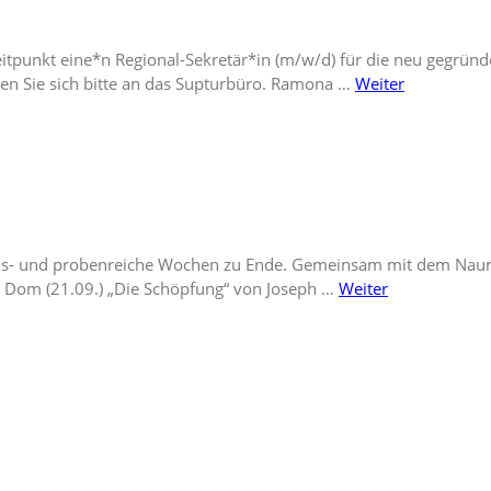
eitpunkt eine*n Regional-Sekretär*in (m/w/d) für die neu gegrün
en Sie sich bitte an das Supturbüro. Ramona …
Weiter
ignis- und probenreiche Wochen zu Ende. Gemeinsam mit dem Na
r Dom (21.09.) „Die Schöpfung“ von Joseph …
Weiter