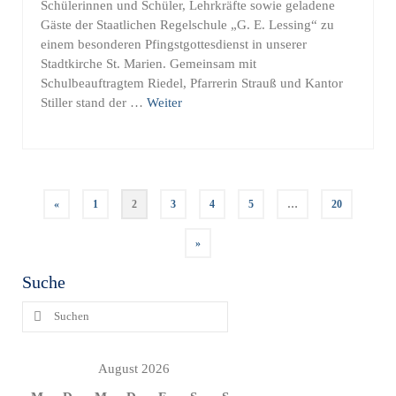
Schülerinnen und Schüler, Lehrkräfte sowie geladene
Gäste der Staatlichen Regelschule „G. E. Lessing“ zu
einem besonderen Pfingstgottesdienst in unserer
Stadtkirche St. Marien. Gemeinsam mit
Schulbeauftragtem Riedel, Pfarrerin Strauß und Kantor
Stiller stand der …
Weiter
Seitennummerierung
«
1
2
3
4
5
…
20
der
Beiträge
»
Suche
Suchen
nach:
August 2026