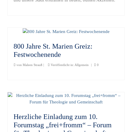
und unsere Stadt erstrahlen in neuen, bunten Akzenten.
800 Jahre St. Marien Greiz:
Festwochenende
von
Maleen Strauß
|
Veröffentlicht in:
Allgemein
|
0
Herzliche Einladung zum 10.
Forumstag „frei+fromm“ – Forum