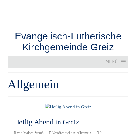
Evangelisch-Lutherische
Kirchgemeinde Greiz
MENÜ
Allgemein
Heilig Abend in Greiz
von
Maleen Strauß
|
Veröffentlicht in:
Allgemein
|
0