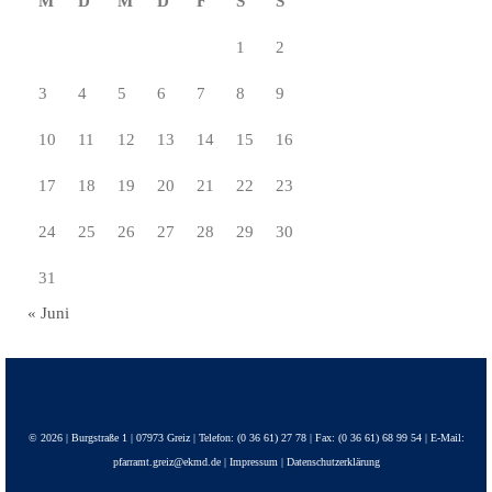
M
D
M
D
F
S
S
1
2
3
4
5
6
7
8
9
10
11
12
13
14
15
16
17
18
19
20
21
22
23
24
25
26
27
28
29
30
31
« Juni
© 2026 | Burgstraße 1 | 07973 Greiz | Telefon: (0 36 61) 27 78 | Fax: (0 36 61) 68 99 54 | E-Mail:
pfarramt.greiz@ekmd.de |
Impressum
|
Datenschutzerklärung