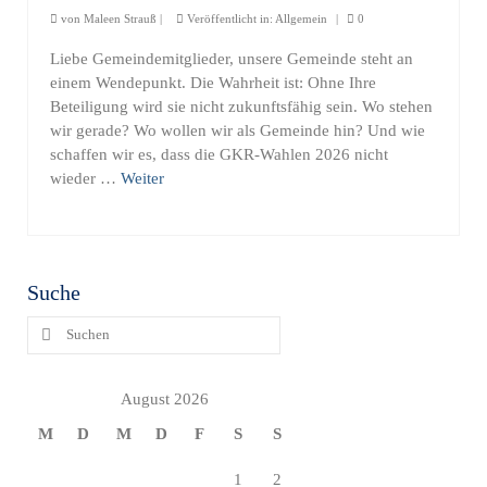
von
Maleen Strauß
|
Veröffentlicht in:
Allgemein
|
0
Liebe Gemeindemitglieder, unsere Gemeinde steht an
einem Wendepunkt. Die Wahrheit ist: Ohne Ihre
Beteiligung wird sie nicht zukunftsfähig sein. Wo stehen
wir gerade? Wo wollen wir als Gemeinde hin? Und wie
schaffen wir es, dass die GKR-Wahlen 2026 nicht
wieder …
Weiter
Suche
Suchen
nach:
August 2026
M
D
M
D
F
S
S
1
2