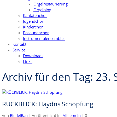
Orgelrestaurierung
Orgelblog
Kantatenchor
Jugendchor
Kinderchor
Posaunenchor
Instrumentalensembles
Kontakt
Service
Downloads
Links
Archiv für den Tag: 23
RÜCKBLICK: Haydns Schöpfung
von
RiedelRau
|
Veröffentlicht in:
Allgemein
|
0