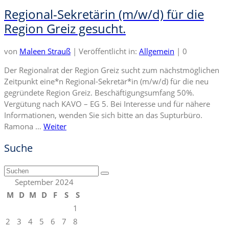
Regional-Sekretärin (m/w/d) für die
Region Greiz gesucht.
von
Maleen Strauß
|
Veröffentlicht in:
Allgemein
|
0
Der Regionalrat der Region Greiz sucht zum nächstmöglichen
Zeitpunkt eine*n Regional-Sekretär*in (m/w/d) für die neu
gegründete Region Greiz. Beschäftigungsumfang 50%.
Vergütung nach KAVO – EG 5. Bei Interesse und für nähere
Informationen, wenden Sie sich bitte an das Supturbüro.
Ramona …
Weiter
Suche
Suchen
nach:
September 2024
M
D
M
D
F
S
S
1
2
3
4
5
6
7
8