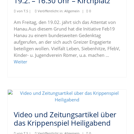
19.2. – 16.30 Uhr – Kirchplatz
von
T.S
|
Veröffentlicht in:
Allgemein
|
0
Am Freitag, den 19.02. jährt sich das Attentat von
Hanau.Aus diesem Grund hat die Initiative Feb19
Hanau zu einem bundesweiten Gedenktag
aufgerufen, an der sich auch Greizer Engagierte
beteiligen wollen. Vielfalt Leben, Siebenhitze, FfebV,
Kinder- u. Jugendverein Römer, u.a. machen …
Weiter
Video und Zeitungsartikel über
das Krippenspiel Heiligabend
von
T.S
|
Veröffentlicht in:
Allgemein
|
0