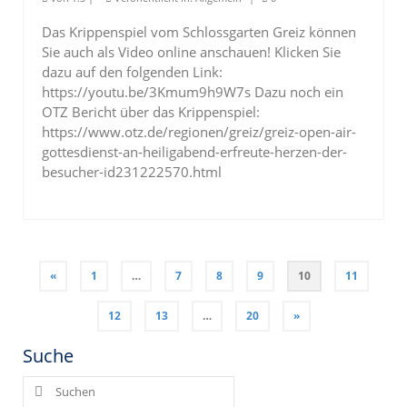
Das Krippenspiel vom Schlossgarten Greiz können
Sie auch als Video online anschauen! Klicken Sie
dazu auf den folgenden Link:
https://youtu.be/3Kmum9h9W7s Dazu noch ein
OTZ Bericht über das Krippenspiel:
https://www.otz.de/regionen/greiz/greiz-open-air-
gottesdienst-an-heiligabend-erfreute-herzen-der-
besucher-id231222570.html
Seitennummerierung
«
1
…
7
8
9
10
11
der
Beiträge
12
13
…
20
»
Suche
Suchen
nach: