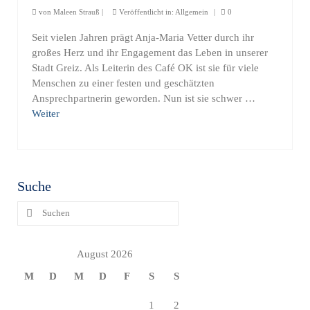
von
Maleen Strauß
|
Veröffentlicht in:
Allgemein
|
0
Seit vielen Jahren prägt Anja-Maria Vetter durch ihr
großes Herz und ihr Engagement das Leben in unserer
Stadt Greiz. Als Leiterin des Café OK ist sie für viele
Menschen zu einer festen und geschätzten
Ansprechpartnerin geworden. Nun ist sie schwer …
Weiter
Suche
Suchen
nach:
August 2026
M
D
M
D
F
S
S
1
2