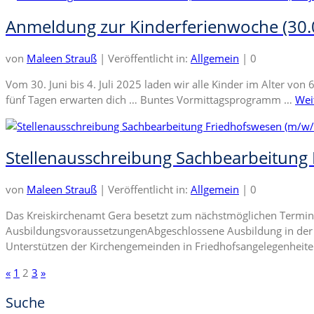
Anmeldung zur Kinderferienwoche (30.06
von
Maleen Strauß
|
Veröffentlicht in:
Allgemein
|
0
Vom 30. Juni bis 4. Juli 2025 laden wir alle Kinder im Alter vo
fünf Tagen erwarten dich … Buntes Vormittagsprogramm …
Wei
Stellenausschreibung Sachbearbeitung
von
Maleen Strauß
|
Veröffentlicht in:
Allgemein
|
0
Das Kreiskirchenamt Gera besetzt zum nächstmöglichen Termin 
AusbildungsvoraussetzungenAbgeschlossene Ausbildung in der 
Unterstützen der Kirchengemeinden in Friedhofsangelegenhei
Seitennummerierung
«
1
2
3
»
der
Suche
Beiträge