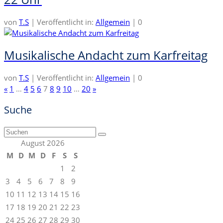
von
T.S
|
Veröffentlicht in:
Allgemein
|
0
Musikalische Andacht zum Karfreitag
von
T.S
|
Veröffentlicht in:
Allgemein
|
0
Seitennummerierung
«
1
…
4
5
6
7
8
9
10
…
20
»
der
Suche
Beiträge
Suchen
nach:
August 2026
M
D
M
D
F
S
S
1
2
3
4
5
6
7
8
9
10
11
12
13
14
15
16
17
18
19
20
21
22
23
24
25
26
27
28
29
30